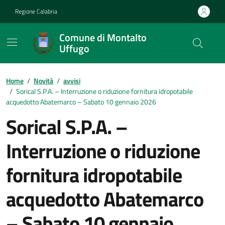
Vai ai contenuti
Vai al footer
Regione Calabria
Comune di Montalto
Uffugo
Home
/
Novità
/
avvisi
/
Sorical S.P.A. – Interruzione o riduzione fornitura idropotabile
acquedotto Abatemarco – Sabato 10 gennaio 2026
Sorical S.P.A. –
Interruzione o riduzione
fornitura idropotabile
acquedotto Abatemarco
– Sabato 10 gennaio