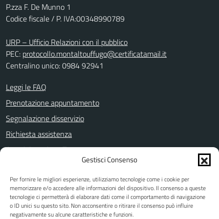
P.zza F. De Munno 1
Codice fiscale / P. IVA:00348990789
URP – Ufficio Relazioni con il pubblico
PEC:
protocollo.montaltouffugo@certificatamail.it
Centralino unico: 0984 92941
Leggi le FAQ
Prenotazione appuntamento
Segnalazione disservizio
Richiesta assistenza
Amministrazione Trasparente
Gestisci Consenso
Informativa privacy
Per fornire le migliori esperienze, utilizziamo tecnologie come i cookie per
Note legali
memorizzare e/o accedere alle informazioni del dispositivo. Il consenso a queste
Dichiarazione di accessibilità
tecnologie ci permetterà di elaborare dati come il comportamento di navigazione
o ID unici su questo sito. Non acconsentire o ritirare il consenso può influire
Piano di miglioramento dei servizi
negativamente su alcune caratteristiche e funzioni.