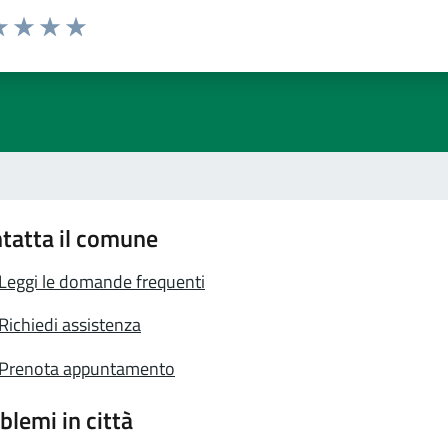
a 1 stelle su 5
luta 2 stelle su 5
Valuta 3 stelle su 5
Valuta 4 stelle su 5
Valuta 5 stelle su 5
tatta il comune
Leggi le domande frequenti
Richiedi assistenza
Prenota appuntamento
blemi in città