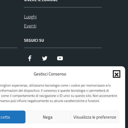
Luoghi
Eventi
SEGUICI SU
Facebook
Twitter
YouTube
Gestisci Consenso
e migliori esperienze, utilizziamo tecnologie come i cookie per memorizzare e/o
 informazioni del dispositivo. Il consenso a queste tecnologie ci permetterà di
zi
i come il comportamento di navigazione o ID unici su questo sito. Non acconsentire
consenso può influire negativamente su alcune caratteristiche e funzioni.
cetta
Nega
Visualizza le preferenze