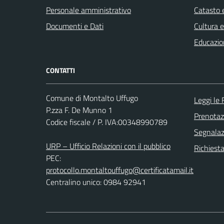
Personale amministrativo
Catasto e
Documenti e Dati
Cultura 
Educazio
CONTATTI
Comune di Montalto Uffugo
Leggi le
P.zza F. De Munno 1
Prenota
Codice fiscale / P. IVA:00348990789
Segnalazi
URP – Ufficio Relazioni con il pubblico
Richiest
PEC:
protocollo.montaltouffugo@certificatamail.it
Centralino unico: 0984 92941