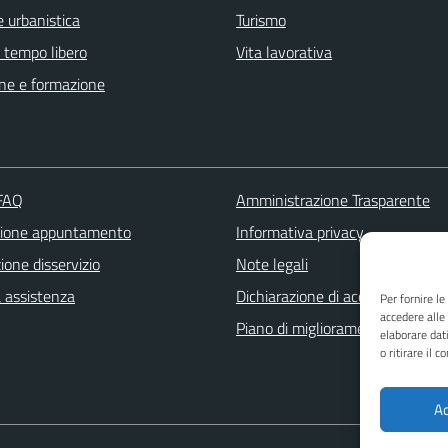
 urbanistica
Turismo
e tempo libero
Vita lavorativa
ne e formazione
 FAQ
Amministrazione Trasparente
zione appuntamento
Informativa privacy
one disservizio
Note legali
a assistenza
Dichiarazione di accessibilità
Per fornire l
accedere alle
Piano di miglioramento dei servi
elaborare dat
o ritirare il 
Ac