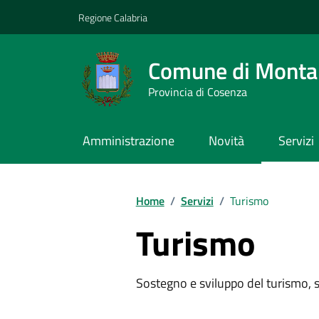
Vai ai contenuti
Vai al footer
Regione Calabria
Comune di Montal
Provincia di Cosenza
Amministrazione
Novità
Servizi
Home
/
Servizi
/
Turismo
Turismo
Sostegno e sviluppo del turismo, st