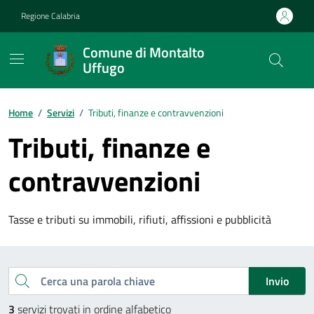
Vai ai contenuti
Vai al footer
Regione Calabria
Comune di Montalto
Uffugo
Home
/
Servizi
/
Tributi, finanze e contravvenzioni
Tributi, finanze e
contravvenzioni
Tasse e tributi su immobili, rifiuti, affissioni e pubblicità
Esplora tutti i servizi
Cerca una parola chiave
Invio
3
servizi trovati in ordine alfabetico