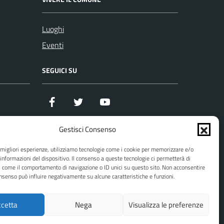
Luoghi
Eventi
SEGUICI SU
Facebook
Twitter
YouTube
Gestisci Consenso
e migliori esperienze, utilizziamo tecnologie come i cookie per memorizzare e/o
 informazioni del dispositivo. Il consenso a queste tecnologie ci permetterà di
zi
i come il comportamento di navigazione o ID unici su questo sito. Non acconsentire
consenso può influire negativamente su alcune caratteristiche e funzioni.
cetta
Nega
Visualizza le preferenze