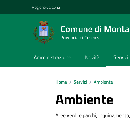
Vai ai contenuti
Vai al footer
Regione Calabria
Comune di Montal
Provincia di Cosenza
Amministrazione
Novità
Servizi
Home
/
Servizi
/
Ambiente
Ambiente
Aree verdi e parchi, inquinamento, 