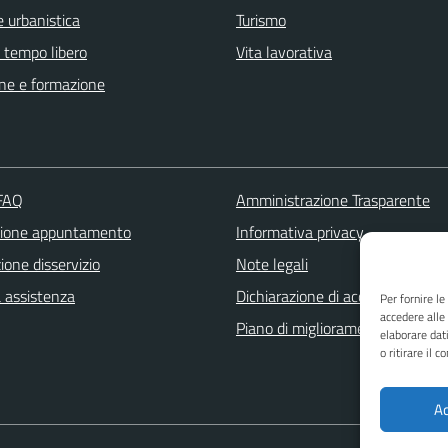
 urbanistica
Turismo
e tempo libero
Vita lavorativa
ne e formazione
 FAQ
Amministrazione Trasparente
zione appuntamento
Informativa privacy
one disservizio
Note legali
a assistenza
Dichiarazione di accessibilità
Per fornire l
accedere alle
Piano di miglioramento dei servi
elaborare dat
o ritirare il 
Ac