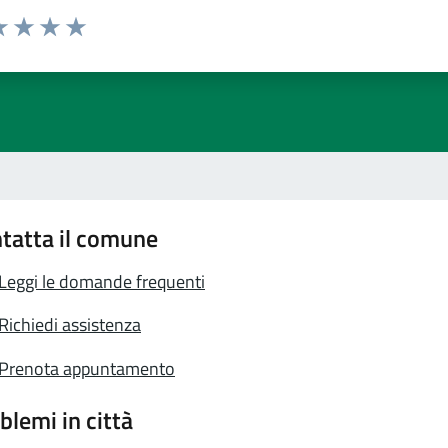
a 1 stelle su 5
luta 2 stelle su 5
Valuta 3 stelle su 5
Valuta 4 stelle su 5
Valuta 5 stelle su 5
tatta il comune
Leggi le domande frequenti
Richiedi assistenza
Prenota appuntamento
blemi in città