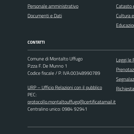
Personale amministrativo
Catasto e
Documenti e Dati
Cultura 
Educazio
CONTATTI
Comune di Montalto Uffugo
Leggi le
P.zza F. De Munno 1
Prenota
Codice fiscale / P. IVA:00348990789
Segnalazi
URP – Ufficio Relazioni con il pubblico
Richiest
PEC:
protocollo.montaltouffugo@certificatamail.it
Centralino unico: 0984 92941