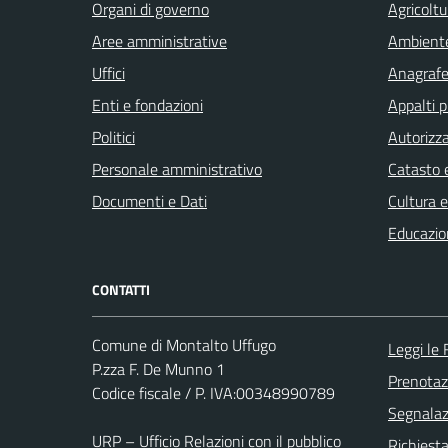
Organi di governo
Agricoltu
Aree amministrative
Ambient
Uffici
Anagrafe 
Enti e fondazioni
Appalti p
Politici
Autorizza
Personale amministrativo
Catasto e
Documenti e Dati
Cultura 
Educazio
CONTATTI
Comune di Montalto Uffugo
Leggi le
P.zza F. De Munno 1
Prenota
Codice fiscale / P. IVA:00348990789
Segnalazi
URP – Ufficio Relazioni con il pubblico
Richiest