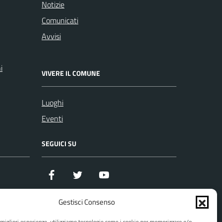
Notizie
Comunicati
Avvisi
i
VIVERE IL COMUNE
Luoghi
Eventi
SEGUICI SU
Facebook
Twitter
YouTube
Gestisci Consenso
e migliori esperienze, utilizziamo tecnologie come i cookie per memorizzare e/o