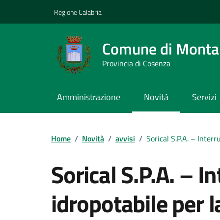
Vai ai contenuti
Vai al footer
Regione Calabria
Comune di Montal
Provincia di Cosenza
Amministrazione
Novità
Servizi
Home
/
Novità
/
avvisi
/
Sorical S.P.A. – Inter
Sorical S.P.A. – I
idropotabile per l