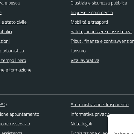
ra e pesca
Giustizia e sicurezza pubblica
e
Imprese e commercio
e stato civile
Mobilità e trasporti
ubblici
Salute, benessere e assistenza
zioni
Tributi, finanze e contravvenzion
 urbanistica
Turismo
e tempo libero
Vita lavorativa
ne e formazione
 FAQ
Amministrazione Trasparente
zione appuntamento
Informativa privacy
one disservizio
Note legali
a assistenza
Dichiarazione di accessibilità
Per fornire l