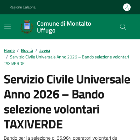
Vai ai contenuti
Vai al footer
Regione Calabria
Comune di Montalto
Uffugo
Home
/
Novità
/
avvisi
/
Servizio Civile Universale Anno 2026 – Bando selezione volontari
TAXIVERDE
Servizio Civile Universale
Anno 2026 – Bando
selezione volontari
TAXIVERDE
Bando per la selezione di 65.964 operatori volontari da