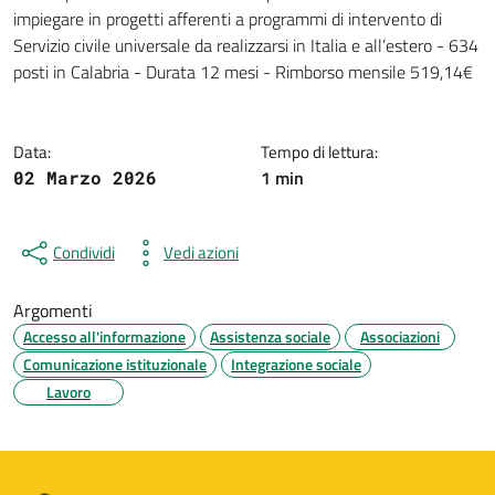
Dettagli della notizia
impiegare in progetti afferenti a programmi di intervento di
Servizio civile universale da realizzarsi in Italia e all’estero - 634
posti in Calabria - Durata 12 mesi - Rimborso mensile 519,14€
Data:
Tempo di lettura:
1 min
02 Marzo 2026
Condividi
Vedi azioni
Argomenti
Accesso all'informazione
Assistenza sociale
Associazioni
Comunicazione istituzionale
Integrazione sociale
Lavoro