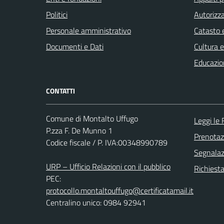
Politici
Autorizza
Personale amministrativo
Catasto e
Documenti e Dati
Cultura 
Educazio
CONTATTI
Comune di Montalto Uffugo
Leggi le
P.zza F. De Munno 1
Prenota
Codice fiscale / P. IVA:00348990789
Segnalazi
URP – Ufficio Relazioni con il pubblico
Richiest
PEC:
protocollo.montaltouffugo@certificatamail.it
Centralino unico: 0984 92941