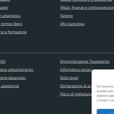
zioni
Tributi, finanze e contravvenzion
 urbanistica
Turismo
e tempo libero
Vita lavorativa
ne e formazione
 FAQ
Amministrazione Trasparente
zione appuntamento
Informativa privacy
one disservizio
Note legali
a assistenza
Dichiarazione di accessibilità
Per fornire l
accedere alle
Piano di miglioramento dei servi
elaborare dat
o ritirare il 