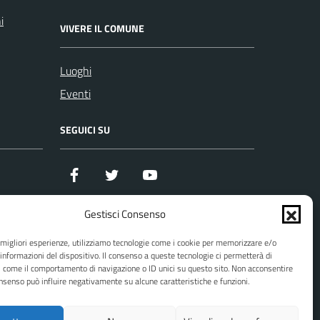
i
VIVERE IL COMUNE
Luoghi
Eventi
SEGUICI SU
Facebook
Twitter
YouTube
Gestisci Consenso
e migliori esperienze, utilizziamo tecnologie come i cookie per memorizzare e/o
 informazioni del dispositivo. Il consenso a queste tecnologie ci permetterà di
zi
i come il comportamento di navigazione o ID unici su questo sito. Non acconsentire
consenso può influire negativamente su alcune caratteristiche e funzioni.