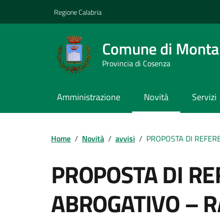
Vai ai contenuti
Vai al footer
Regione Calabria
Comune di Montal
Provincia di Cosenza
Amministrazione
Novità
Servizi
Home
/
Novità
/
avvisi
/
PROPOSTA DI REFER
PROPOSTA DI R
ABROGATIVO – R