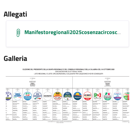
Allegati
Manifestoregionali2025cosenzacircoscrizionenordpdfdefinitivo Compressed
Galleria