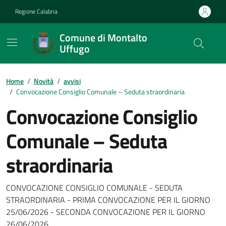
Vai ai contenuti
Vai al footer
Regione Calabria
Comune di Montalto
Uffugo
Home
/
Novità
/
avvisi
/
Convocazione Consiglio Comunale – Seduta straordinaria
Convocazione Consiglio
Comunale – Seduta
straordinaria
Dettagli della notizia
CONVOCAZIONE CONSIGLIO COMUNALE - SEDUTA
STRAORDINARIA - PRIMA CONVOCAZIONE PER IL GIORNO
25/06/2026 - SECONDA CONVOCAZIONE PER IL GIORNO
26/06/2026