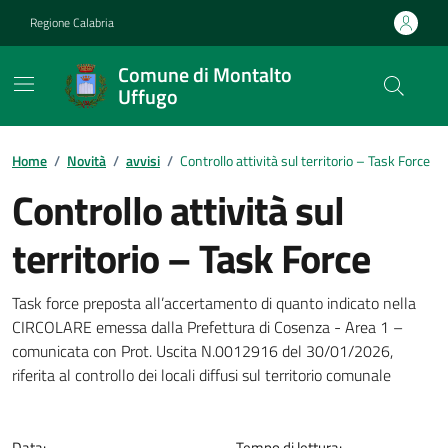
Vai ai contenuti
Vai al footer
Regione Calabria
Comune di Montalto
Uffugo
Home
/
Novità
/
avvisi
/
Controllo attività sul territorio – Task Force
Controllo attività sul
territorio – Task Force
Dettagli della notizia
Task force preposta all’accertamento di quanto indicato nella
CIRCOLARE emessa dalla Prefettura di Cosenza - Area 1 –
comunicata con Prot. Uscita N.0012916 del 30/01/2026,
riferita al controllo dei locali diffusi sul territorio comunale
Data:
Tempo di lettura: