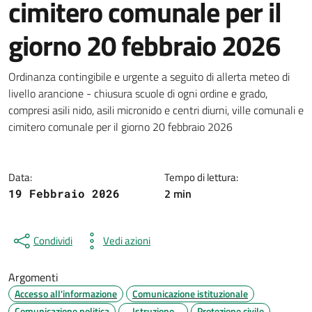
cimitero comunale per il
giorno 20 febbraio 2026
Dettagli della notizia
Ordinanza contingibile e urgente a seguito di allerta meteo di
livello arancione - chiusura scuole di ogni ordine e grado,
compresi asili nido, asili micronido e centri diurni, ville comunali e
cimitero comunale per il giorno 20 febbraio 2026
Data:
Tempo di lettura:
2 min
19 Febbraio 2026
Condividi
Vedi azioni
Argomenti
Accesso all'informazione
Comunicazione istituzionale
Comunicazione politica
Istruzione
Protezione civile