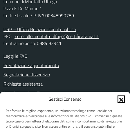
Comune di Montalto Uffugo
P.zza F. De Munno 1
Codice fiscale / P. IVA:00348990789
URP – Ufficio Relazioni con il pubblico
PEC:
protocollo.montaltouffugo@certificatamail.it
Centralino unico: 0984 92941
Leggi le FAQ
Prenotazione appuntamento
Segnalazione disservizio
Richiesta assistenza
Amministrazione Trasparente
Gestisci Consenso
Informativa privacy
Per fornire le migliori esperienze, utilizziamo tecnologie come i cookie per
Note legali
memorizzare e/o accedere alle informazioni del dispositivo. Il consenso a queste
Dichiarazione di accessibilità
tecnologie ci permetterà di elaborare dati come il comportamento di navigazione
o ID unici su questo sito. Non acconsentire o ritirare il consenso può influire