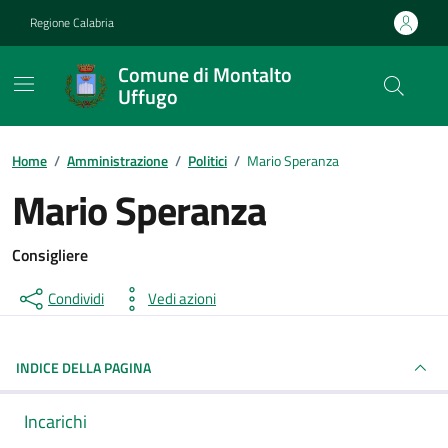
Vai ai contenuti
Vai al footer
Regione Calabria
Comune di Montalto
Uffugo
Home
/
Amministrazione
/
Politici
/
Mario Speranza
Mario Speranza
Consigliere
Condividi
Vedi azioni
INDICE DELLA PAGINA
Incarichi