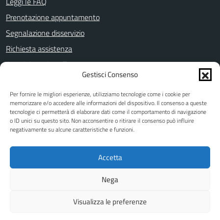
Leggi le FAQ
Prenotazione appuntamento
Segnalazione disservizio
Richiesta assistenza
Amministrazione Trasparente
Gestisci Consenso
Informativa privacy
Per fornire le migliori esperienze, utilizziamo tecnologie come i cookie per
Note legali
memorizzare e/o accedere alle informazioni del dispositivo. Il consenso a queste
Dichiarazione di accessibilità
tecnologie ci permetterà di elaborare dati come il comportamento di navigazione
o ID unici su questo sito. Non acconsentire o ritirare il consenso può influire
Piano di miglioramento dei servizi
negativamente su alcune caratteristiche e funzioni.
Accetta
SEGUICI SU
Nega
Facebook
Twitter
YouTube
Visualizza le preferenze