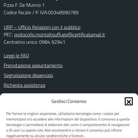
P.zza F. De Munno 1
Codice fiscale / P. IVA:00348990789
URP – Ufficio Relazioni con il pubblico
PEC:
protocollo.montaltouffugo@certificatamail.it
Centralino unico: 0984 92941
Leggi le FAQ
Prenotazione appuntamento
Segnalazione disservizio
Richiesta assistenza
Amministrazione Trasparente
Gestisci Consenso
Informativa privacy
Per fornire le migliori esperienze, utilizziamo tecnologie come i cookie per
Note legali
memorizzare e/o accedere alle informazioni del dispositivo. Il consenso a queste
Dichiarazione di accessibilità
tecnologie ci permetterà di elaborare dati come il comportamento di navigazione
o ID unici su questo sito. Non acconsentire o ritirare il consenso può influire
Piano di miglioramento dei servizi
negativamente su alcune caratteristiche e funzioni.