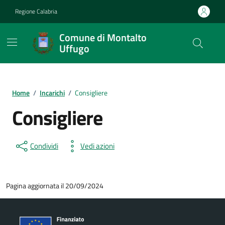
Vai ai contenuti
Vai al footer
Regione Calabria
Comune di Montalto
Uffugo
Home
/
Incarichi
/
Consigliere
Consigliere
Condividi
Vedi azioni
Pagina aggiornata il 20/09/2024