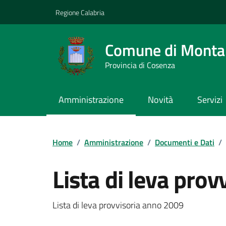
Vai ai contenuti
Vai al footer
Regione Calabria
Comune di Montal
Provincia di Cosenza
Amministrazione
Novità
Servizi
Home
/
Amministrazione
/
Documenti e Dati
/
Lista di leva pro
Dettagli del documento
Lista di leva provvisoria anno 2009