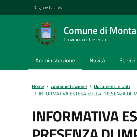
Vai ai contenuti
Vai al footer
Regione Calabria
Comune di Montal
Provincia di Cosenza
Amministrazione
Novità
Servizi
Home
/
Amministrazione
/
Documenti e Dati
/
INFORMATIVA ESTESA SULLA PRESENZA DI IMPI
INFORMATIVA ES
PRESENZA DI IMP