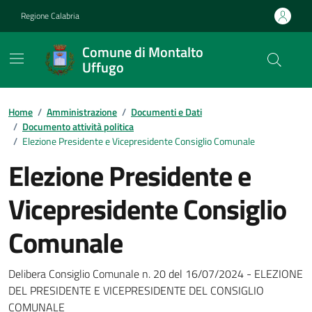
Vai ai contenuti
Vai al footer
Regione Calabria
Comune di Montalto
Uffugo
Home
/
Amministrazione
/
Documenti e Dati
/
Documento attività politica
/
Elezione Presidente e Vicepresidente Consiglio Comunale
Elezione Presidente e
Vicepresidente Consiglio
Comunale
Dettagli del documento
Delibera Consiglio Comunale n. 20 del 16/07/2024 - ELEZIONE
DEL PRESIDENTE E VICEPRESIDENTE DEL CONSIGLIO
COMUNALE